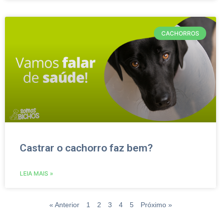
CACHORROS
Castrar o cachorro faz bem?
LEIA MAIS »
« Anterior
1
2
3
4
5
Próximo »