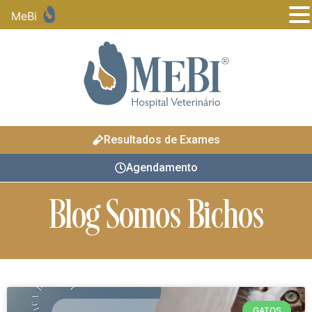
MeBi
Resultados de Exames
Agendamento
Blog Somos Bichos
GATOS