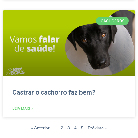
CACHORROS
Castrar o cachorro faz bem?
LEIA MAIS »
« Anterior
1
2
3
4
5
Próximo »