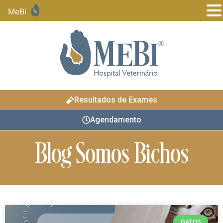
MeBi
Resultados de Exames
Agendamento
Blog Somos Bichos
GATOS