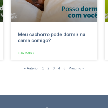
Meu cachorro pode dormir na
cama comigo?
LEIA MAIS »
« Anterior
1
2
3
4
5
Próximo »