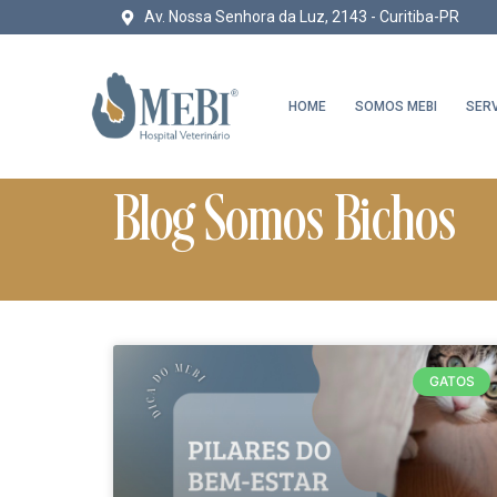
Av. Nossa Senhora da Luz, 2143 - Curitiba-PR
HOME
SOMOS MEBI
SER
Blog Somos Bichos
GATOS