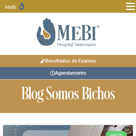
MeBi
Resultados de Exames
Agendamento
Blog Somos Bichos
GATOS