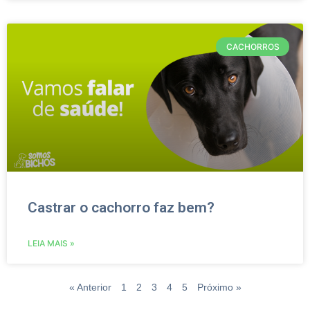
CACHORROS
Castrar o cachorro faz bem?
LEIA MAIS »
« Anterior
1
2
3
4
5
Próximo »