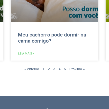
Meu cachorro pode dormir na
cama comigo?
LEIA MAIS »
« Anterior
1
2
3
4
5
Próximo »