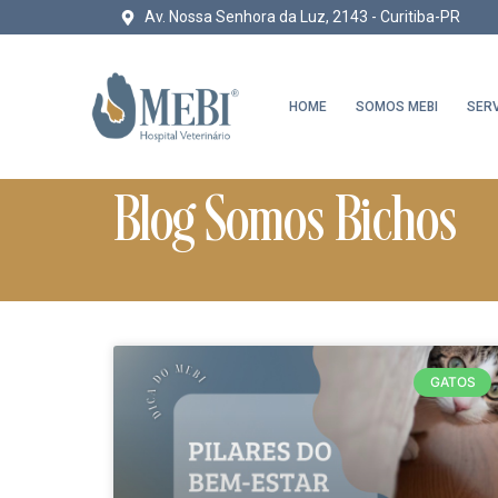
Av. Nossa Senhora da Luz, 2143 - Curitiba-PR
HOME
SOMOS MEBI
SER
Blog Somos Bichos
GATOS