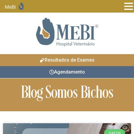
MeBi
Resultados de Exames
Agendamento
Blog Somos Bichos
GATOS