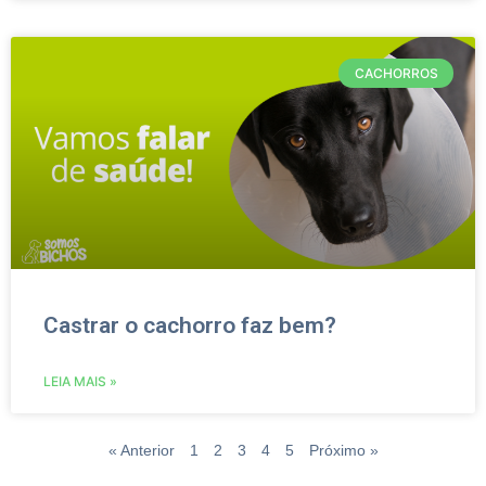
CACHORROS
Castrar o cachorro faz bem?
LEIA MAIS »
« Anterior
1
2
3
4
5
Próximo »