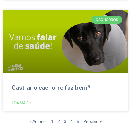
CACHORROS
Castrar o cachorro faz bem?
LEIA MAIS »
« Anterior
1
2
3
4
5
Próximo »