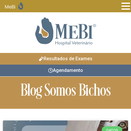
MeBi
Resultados de Exames
Agendamento
Blog Somos Bichos
GATOS