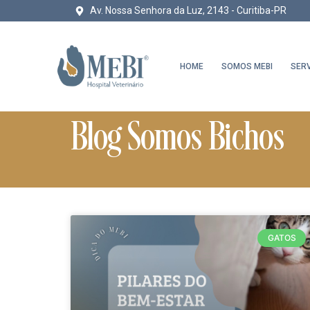
Av. Nossa Senhora da Luz, 2143 - Curitiba-PR
HOME
SOMOS MEBI
SER
Blog Somos Bichos
GATOS