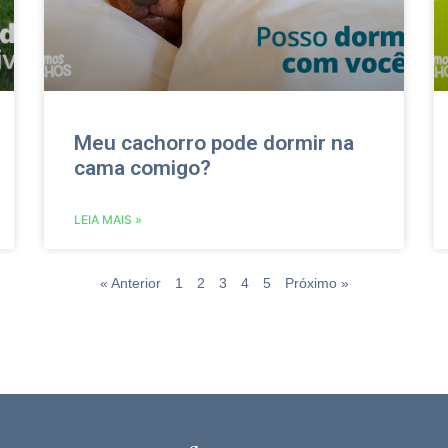
Meu cachorro pode dormir na
cama comigo?
LEIA MAIS »
« Anterior
1
2
3
4
5
Próximo »