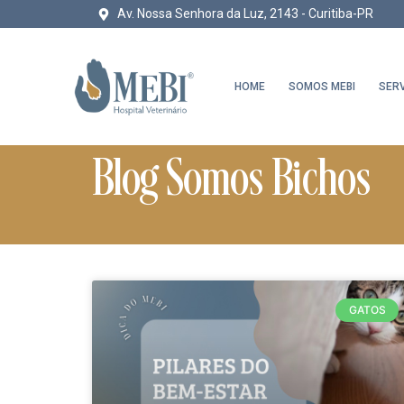
Av. Nossa Senhora da Luz, 2143 - Curitiba-PR
HOME
SOMOS MEBI
SER
Blog Somos Bichos
GATOS