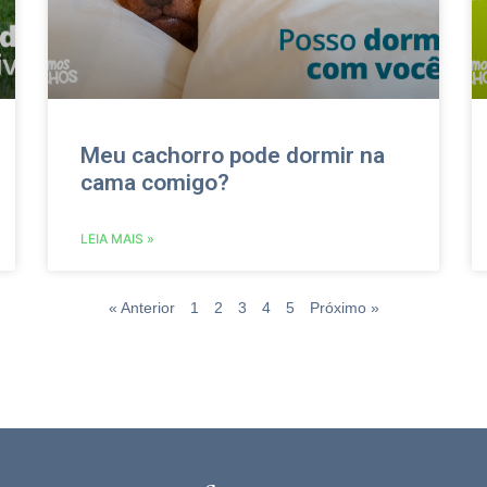
Meu cachorro pode dormir na
cama comigo?
LEIA MAIS »
« Anterior
1
2
3
4
5
Próximo »