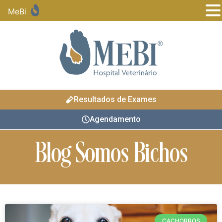
MeBi
Resultados de Exames
Agendamento
Blog Somos Bichos
CACHORROS