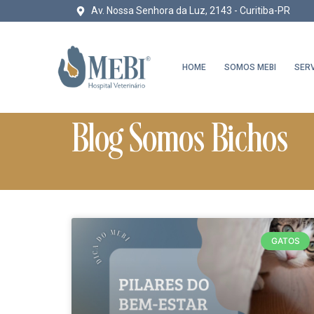
Av. Nossa Senhora da Luz, 2143 - Curitiba-PR
HOME
SOMOS MEBI
SER
Blog Somos Bichos
GATOS