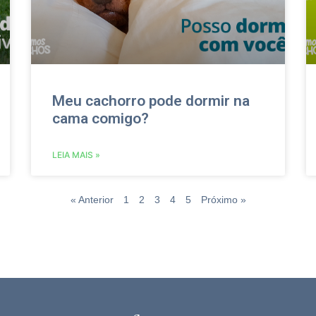
Meu cachorro pode dormir na
cama comigo?
LEIA MAIS »
« Anterior
1
2
3
4
5
Próximo »