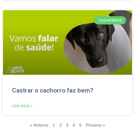
CACHORROS
Castrar o cachorro faz bem?
LEIA MAIS »
« Anterior
1
2
3
4
5
Próximo »