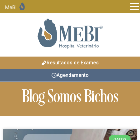
MeBi
Resultados de Exames
Agendamento
Blog Somos Bichos
GATOS