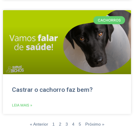
CACHORROS
Castrar o cachorro faz bem?
LEIA MAIS »
« Anterior
1
2
3
4
5
Próximo »