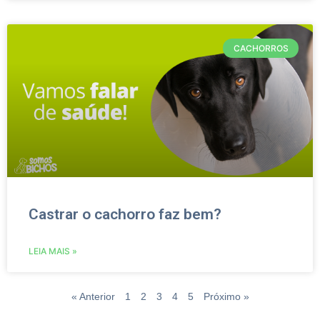
CACHORROS
Castrar o cachorro faz bem?
LEIA MAIS »
« Anterior
1
2
3
4
5
Próximo »