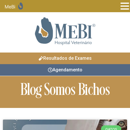
MeBi
Resultados de Exames
Agendamento
Blog Somos Bichos
GATOS