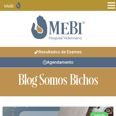
MeBi
Resultados de Exames
Agendamento
Blog Somos Bichos
GATOS