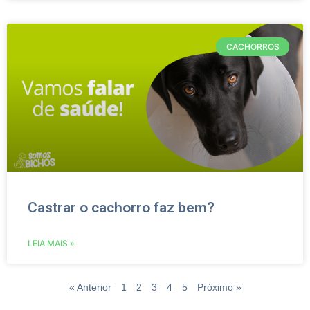
CACHORROS
Castrar o cachorro faz bem?
LEIA MAIS »
« Anterior
1
2
3
4
5
Próximo »