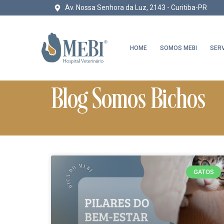
Av. Nossa Senhora da Luz, 2143 - Curitiba-PR
HOME
SOMOS MEBI
SER
Blog Somos Bichos
GATOS