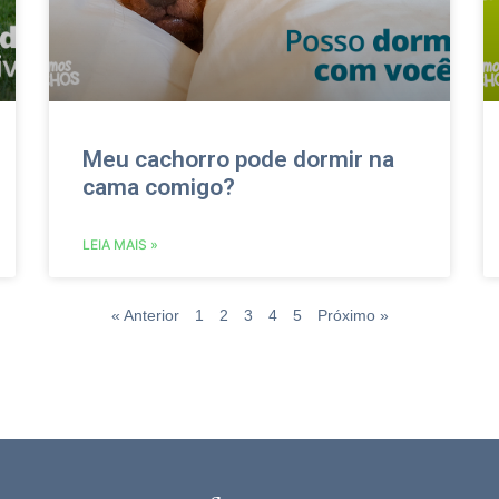
Meu cachorro pode dormir na
cama comigo?
LEIA MAIS »
« Anterior
1
2
3
4
5
Próximo »