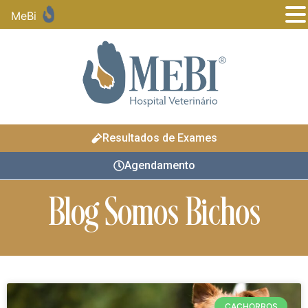
MeBi
Resultados de Exames
Agendamento
Blog Somos Bichos
CACHORROS