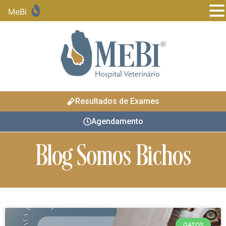
MeBi
Resultados de Exames
Agendamento
Blog Somos Bichos
GATOS