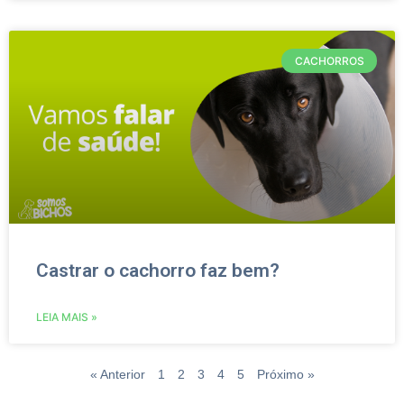
CACHORROS
Castrar o cachorro faz bem?
LEIA MAIS »
« Anterior
1
2
3
4
5
Próximo »