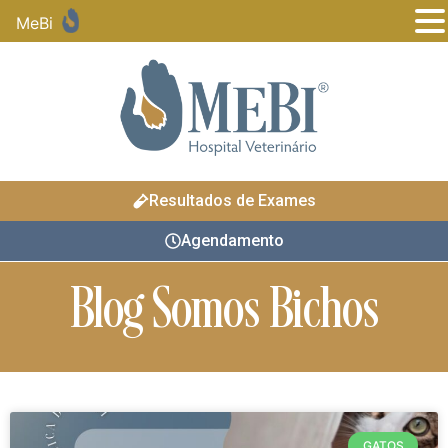
MeBi
Resultados de Exames
Agendamento
Blog Somos Bichos
GATOS