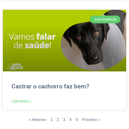
CACHORROS
Castrar o cachorro faz bem?
LEIA MAIS »
« Anterior
1
2
3
4
5
Próximo »