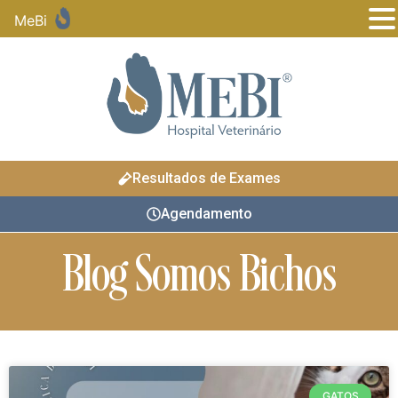
MeBi
Resultados de Exames
Agendamento
Blog Somos Bichos
GATOS