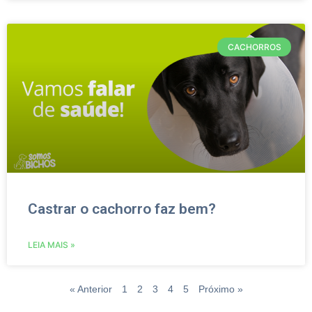
CACHORROS
Castrar o cachorro faz bem?
LEIA MAIS »
« Anterior
1
2
3
4
5
Próximo »