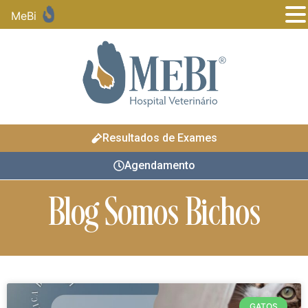
MeBi
Resultados de Exames
Agendamento
Blog Somos Bichos
GATOS