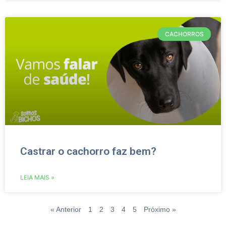
CACHORROS
Castrar o cachorro faz bem?
LEIA MAIS »
« Anterior
1
2
3
4
5
Próximo »