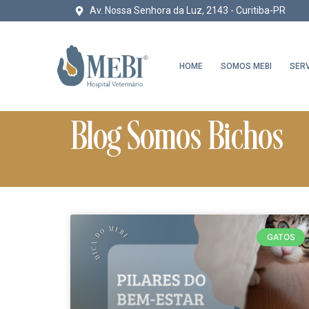
Av. Nossa Senhora da Luz, 2143 - Curitiba-PR
HOME
SOMOS MEBI
SER
Blog Somos Bichos
GATOS