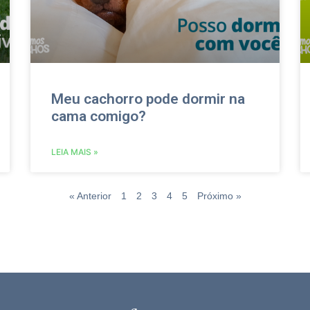
Meu cachorro pode dormir na
cama comigo?
LEIA MAIS »
« Anterior
1
2
3
4
5
Próximo »