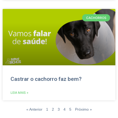
CACHORROS
Castrar o cachorro faz bem?
LEIA MAIS »
« Anterior
1
2
3
4
5
Próximo »