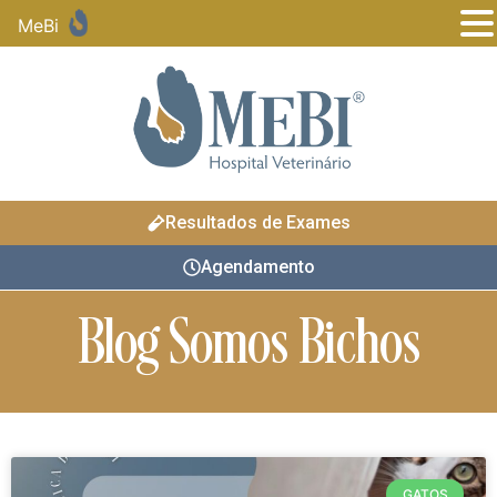
MeBi
Resultados de Exames
Agendamento
Blog Somos Bichos
GATOS