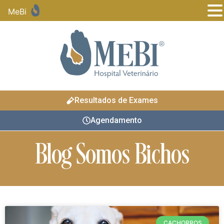
MeBi
Resultados de Exames
Agendamento
Blog Somos Bichos
CACHORROS