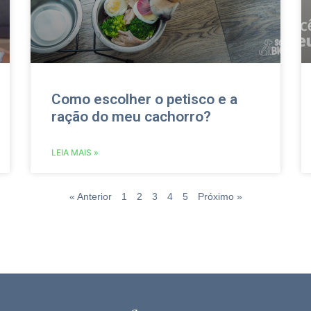
Como escolher o petisco e a
ração do meu cachorro?
LEIA MAIS »
« Anterior
1
2
3
4
5
Próximo »