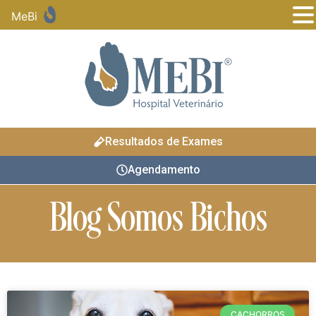
MeBi
Resultados de Exames
Agendamento
Blog Somos Bichos
CACHORROS