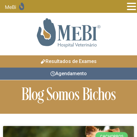
MeBi
Resultados de Exames
Agendamento
Blog Somos Bichos
CACHORROS