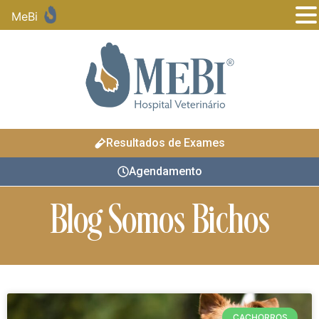
MeBi
Resultados de Exames
Agendamento
Blog Somos Bichos
CACHORROS