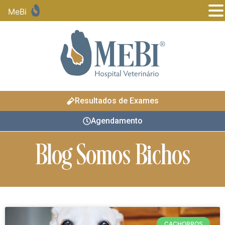
MeBi
Resultados de Exames
Agendamento
Blog Somos Bichos
CACHORROS