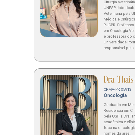
Cirurgia Veteriná
UNESP Jaboticaba
Veterinária pela U
Médica e Cirúrgi
PUCPR. Professor
em Oncologia Vete
é professora do c
Universidade Posi
responsável pelo
Dra. Thais
CRMV-PR 05913
Oncologia
Graduada em Medi
Residência em Ci
pela USP, a Dra. T
acadêmica e clíni
foco na oncologi
nomes da área.