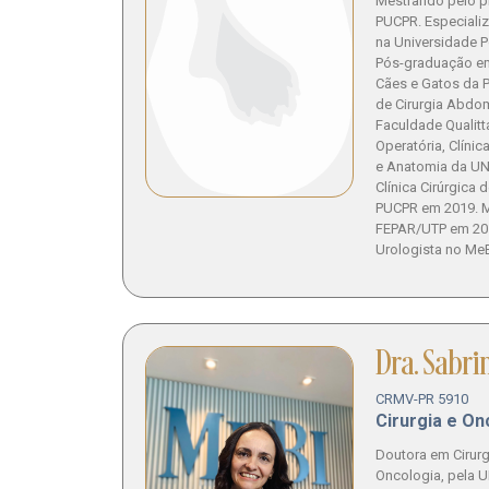
Mestrando pelo p
PUCPR. Especializ
na Universidade 
Pós-graduação em
Cães e Gatos da 
de Cirurgia Abdom
Faculdade Qualitt
Operatória, Clíni
e Anatomia da U
Clínica Cirúrgica
PUCPR em 2019. M
FEPAR/UTP em 20
Urologista no MeB
Dra. Sabri
CRMV-PR 5910
Cirurgia e On
Doutora em Cirurg
Oncologia, pela 