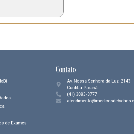
Contato
eBi
Av. Nossa Senhora da Luz, 2143
Curitiba-Paraná
(41) 3083-3777
idades
atendimento@medicosdebichos.c
ca
os de Exames