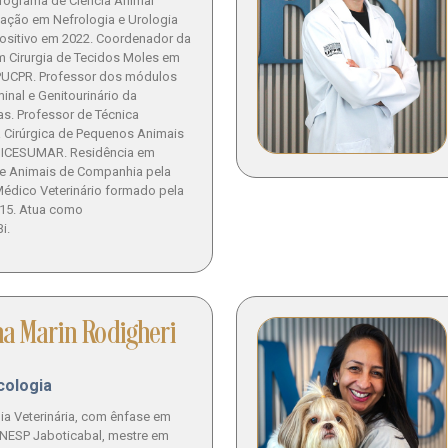
rograma de Ciência Animal
ação em Nefrologia e Urologia
Positivo em 2022. Coordenador da
 Cirurgia de Tecidos Moles em
PUCPR. Professor dos módulos
inal e Genitourinário da
as. Professor de Técnica
ca Cirúrgica de Pequenos Animais
NICESUMAR. Residência em
 de Animais de Companhia pela
édico Veterinário formado pela
15. Atua como
i.
na Marin Rodigheri
cologia
ia Veterinária, com ênfase em
UNESP Jaboticabal, mestre em