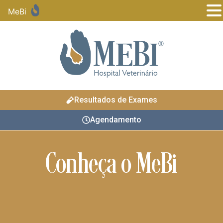
MeBi
Resultados de Exames
Agendamento
Conheça o MeBi